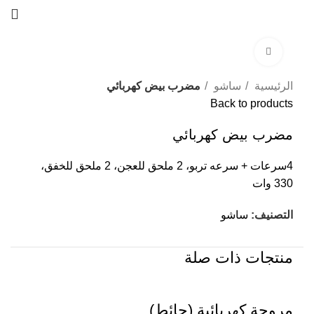
Click to enlarge
الرئيسية
ساشو
مضرب بيض كهربائي
Back to products
مضرب بيض كهربائي
4سرعات + سرعه تربو، 2 ملحق للعجن، 2 ملحق للخفق،
330 وات
التصنيف:
ساشو
منتجات ذات صلة
مروحة كهربائية (حائط)